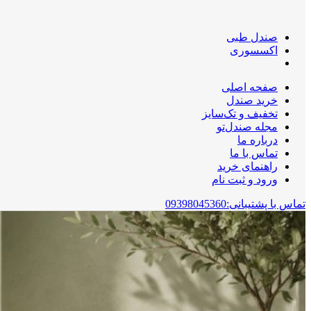
صندل طبی
اکسسوری
صفحه اصلی
خرید صندل
تخفیف و تک‌سایز
مجله صندل‌تو
درباره ما
تماس با ما
راهنمای خرید
ورود و ثبت نام
تماس با پشتیبانی:09398045360