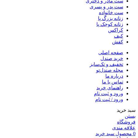
ست مادر و دختری
ست پدر و پسری
ست خانواده
زنانه بزرگ پا
زنانه کوچک پا
کراکس
کیف
کفش
صفحه اصلی
خرید صندل
تخفیف و تک‌سایز
مجله صندل‌تو
درباره ما
تماس با ما
راهنمای خرید
ورود و ثبت نام
ورود / ثبت نام
سبد خرید
بستن
فروشگاه
علاقه مندی
0
محصول
سبد خرید