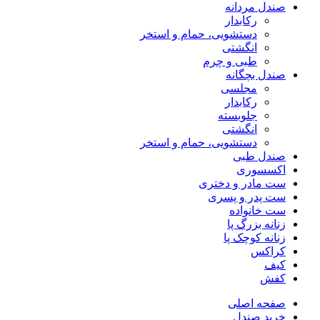
صندل مردانه
رکابدار
دستشویی، حمام و استخر
انگشتی
طبی و چرم
صندل بچگانه
مجلسی
رکابدار
جلوبسته
انگشتی
دستشویی، حمام و استخر
صندل طبی
اکسسوری
ست مادر و دختری
ست پدر و پسری
ست خانواده
زنانه بزرگ پا
زنانه کوچک پا
کراکس
کیف
کفش
صفحه اصلی
خرید صندل