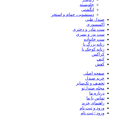
جلوبسته
انگشتی
دستشویی، حمام و استخر
صندل طبی
اکسسوری
ست مادر و دختری
ست پدر و پسری
ست خانواده
زنانه بزرگ پا
زنانه کوچک پا
کراکس
کیف
کفش
صفحه اصلی
خرید صندل
تخفیف و تک‌سایز
مجله صندل‌تو
درباره ما
تماس با ما
راهنمای خرید
ورود و ثبت نام
ورود / ثبت نام