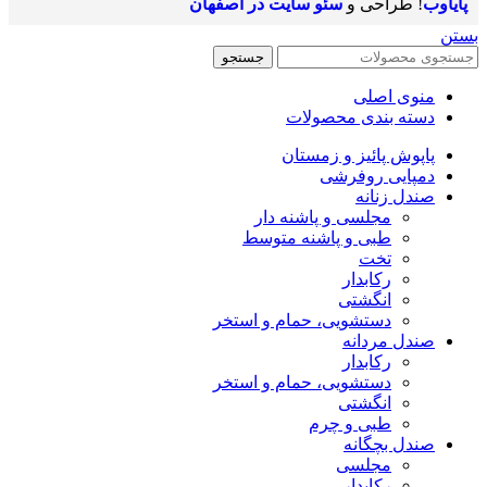
پایاوب
! طراحی و
سئو سایت در اصفهان
بستن
جستجو
منوی اصلی
دسته بندی محصولات
پاپوش پائیز و زمستان
دمپایی روفرشی
صندل زنانه
مجلسی و پاشنه دار
طبی و پاشنه متوسط
تخت
رکابدار
انگشتی
دستشویی، حمام و استخر
صندل مردانه
رکابدار
دستشویی، حمام و استخر
انگشتی
طبی و چرم
صندل بچگانه
مجلسی
رکابدار