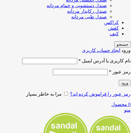
صندل دستشویی و حمام مردانه
صندل رکابدار مردانه
صندل طبی مردانه
کراکس
کفش
کیف
جستجو
ورود
ایجاد حساب کاربری
نام کاربری یا آدرس ایمیل
*
رمز عبور
*
ورود
رمز عبور را فراموش کرده اید؟
مرا به خاطر بسپار
0
محصول
منو