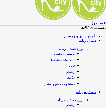
0
محصول
دسته بندی کالاها
پاپوش پائیز و زمستان
صندل زنانه
انواع صندل زنانه
مجلسی و پاشنه دار
طبی وپاشنه متوسط
تخت
رکابدار
انگشتی
دستشویی، حمام و استخر
صندل مردانه
انواع صندل مردانه
رکابدار