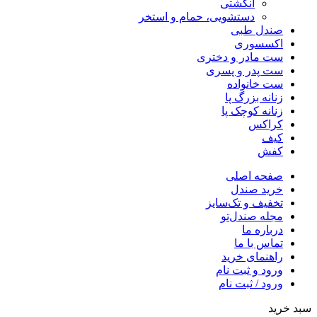
انگشتی
دستشویی، حمام و استخر
صندل طبی
اکسسوری
ست مادر و دختری
ست پدر و پسری
ست خانواده
زنانه بزرگ پا
زنانه کوچک پا
کراکس
کیف
کفش
صفحه اصلی
خرید صندل
تخفیف و تک‌سایز
مجله صندل‌تو
درباره ما
تماس با ما
راهنمای خرید
ورود و ثبت نام
ورود / ثبت نام
سبد خرید