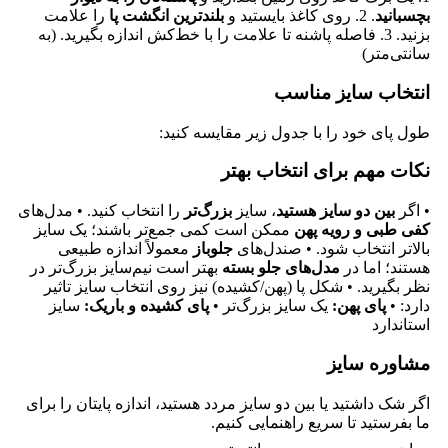
بچسبانید
. 2. روی کاغذ بایستید و
بلندترین انگشت پا
را علامت
بزنید. 3. فاصله پاشنه تا علامت را با خط‌کش اندازه بگیرید. (به
سانتی‌متر)
انتخاب سایز مناسب
طول پای خود را با جدول زیر مقایسه کنید:
نکات مهم برای انتخاب بهتر
• اگر
بین دو سایز هستید
، سایز
بزرگ‌تر
را انتخاب کنید. • مدل‌های
کفی طبی و رویه پهن
ممکن است کمی جمع‌تر باشند؛ یک سایز
بالاتر انتخاب شود. • صندل‌های
جلوباز
معمولاً اندازه طبیعی
هستند؛ اما در
مدل‌های جلو بسته
بهتر است نیم‌سایز بزرگ‌تر در
نظر بگیرید. • شکل پا (پهن/کشیده) نیز روی انتخاب سایز تاثیر
دارد: •
پای پهن:
یک سایز بزرگ‌تر •
پای کشیده و باریک:
سایز
استاندارد
مشاوره سایز
اگر شک داشتید یا بین دو سایز مردد هستید، اندازه پایتان را برای
ما بفرستید تا سریع راهنمایی کنیم.