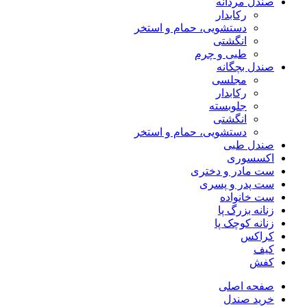
صندل مردانه
رکابدار
دستشویی، حمام و استخر
انگشتی
طبی و چرم
صندل بچگانه
مجلسی
رکابدار
جلوبسته
انگشتی
دستشویی، حمام و استخر
صندل طبی
اکسسوری
ست مادر و دختری
ست پدر و پسری
ست خانواده
زنانه بزرگ پا
زنانه کوچک پا
کراکس
کیف
کفش
صفحه اصلی
خرید صندل