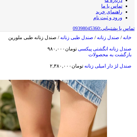
درباره ما
تماس با ما
راهنمای خرید
ورود و ثبت نام
تماس با پشتیبانی:09398045360
خانه
/
صندل زنانه
/
صندل طبی زنانه
/
صندل زنانه طبی ملورین
صندل زنانه انگشتی پیکسی
تومان
۹۸۰,۰۰۰
بازگشت به محصولات
صندل لژ دار امیلی زنانه
تومان
۲,۳۸۰,۰۰۰