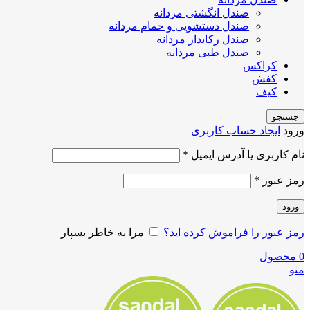
صندل انگشتی مردانه
صندل دستشویی و حمام مردانه
صندل رکابدار مردانه
صندل طبی مردانه
کراکس
کفش
کیف
جستجو
ورود
ایجاد حساب کاربری
نام کاربری یا آدرس ایمیل
*
رمز عبور
*
ورود
رمز عبور را فراموش کرده اید؟
مرا به خاطر بسپار
0
محصول
منو