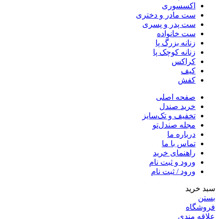
اکسسوری
ست مادر و دختری
ست پدر و پسری
ست خانواده
زنانه بزرگ پا
زنانه کوچک پا
کراکس
کیف
کفش
صفحه اصلی
خرید صندل
تخفیف و تک‌سایز
مجله صندل‌تو
درباره ما
تماس با ما
راهنمای خرید
ورود و ثبت نام
ورود / ثبت نام
سبد خرید
بستن
فروشگاه
علاقه مندی