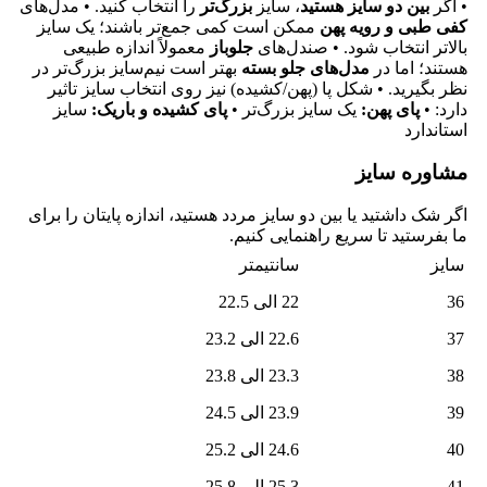
• اگر
بین دو سایز هستید
، سایز
بزرگ‌تر
را انتخاب کنید. • مدل‌های
کفی طبی و رویه پهن
ممکن است کمی جمع‌تر باشند؛ یک سایز
بالاتر انتخاب شود. • صندل‌های
جلوباز
معمولاً اندازه طبیعی
هستند؛ اما در
مدل‌های جلو بسته
بهتر است نیم‌سایز بزرگ‌تر در
نظر بگیرید. • شکل پا (پهن/کشیده) نیز روی انتخاب سایز تاثیر
دارد: •
پای پهن:
یک سایز بزرگ‌تر •
پای کشیده و باریک:
سایز
استاندارد
مشاوره سایز
اگر شک داشتید یا بین دو سایز مردد هستید، اندازه پایتان را برای
ما بفرستید تا سریع راهنمایی کنیم.
سایز
سانتیمتر
36
22 الی 22.5
37
22.6 الی 23.2
38
23.3 الی 23.8
39
23.9 الی 24.5
40
24.6 الی 25.2
41
25.3 الی 25.8