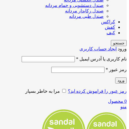
صندل دستشویی و حمام مردانه
صندل رکابدار مردانه
صندل طبی مردانه
کراکس
کفش
کیف
جستجو
ورود
ایجاد حساب کاربری
نام کاربری یا آدرس ایمیل
*
رمز عبور
*
ورود
رمز عبور را فراموش کرده اید؟
مرا به خاطر بسپار
0
محصول
منو