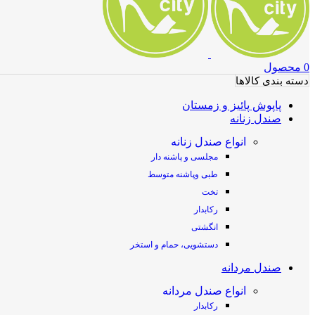
0
محصول
دسته بندی کالاها
پاپوش پائیز و زمستان
صندل زنانه
انواع صندل زنانه
مجلسی و پاشنه دار
طبی وپاشنه متوسط
تخت
رکابدار
انگشتی
دستشویی، حمام و استخر
صندل مردانه
انواع صندل مردانه
رکابدار