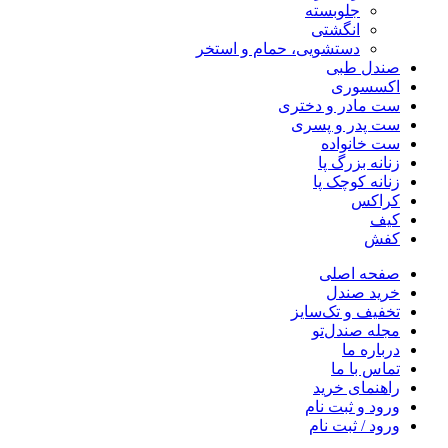
جلوبسته
انگشتی
دستشویی، حمام و استخر
صندل طبی
اکسسوری
ست مادر و دختری
ست پدر و پسری
ست خانواده
زنانه بزرگ پا
زنانه کوچک پا
کراکس
کیف
کفش
صفحه اصلی
خرید صندل
تخفیف و تک‌سایز
مجله صندل‌تو
درباره ما
تماس با ما
راهنمای خرید
ورود و ثبت نام
ورود / ثبت نام