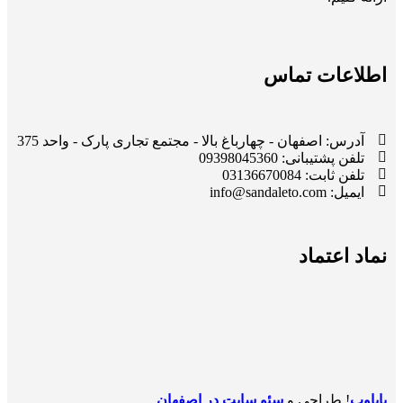
اطلاعات تماس
آدرس: اصفهان - چهارباغ بالا - مجتمع تجاری پارک - واحد 375
تلفن پشتیبانی: 09398045360
تلفن ثابت: 03136670084
ایمیل: info@sandaleto.com
نماد اعتماد
پایاوب
! طراحی و
سئو سایت در اصفهان