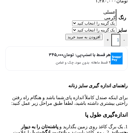
تومان
۱,۳۸۰,۰۰۰
عسلی
رنگ
کرمی
سایز
افزودن به سبد خرید
+
-
هر قسط با اسنپ‌پی:
تومان
۳۴۵,۰۰۰
۴ قسط ماهانه. بدون سود، چک و ضامن.
راهنمای اندازه گیری سایز زنانه
برای اینکه صندل کاملاً اندازه پای شما باشد و هنگام راه رفتن
راحتی بیشتری داشته باشید، لطفاً طبق مراحل زیر عمل کنید:
اندازه‌گیری طول پا
1. یک برگ کاغذ روی زمین بگذارید و
پاشنه‌تان را به دیوار
بچسبانید
. 2. روی کاغذ بایستید و
بلندترین انگشت پا
را علامت