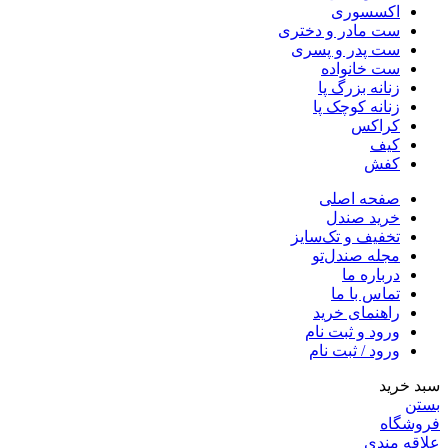
اکسسوری
ست مادر و دختری
ست پدر و پسری
ست خانواده
زنانه بزرگ پا
زنانه کوچک پا
کراکس
کیف
کفش
صفحه اصلی
خرید صندل
تخفیف و تک‌سایز
مجله صندل‌تو
درباره ما
تماس با ما
راهنمای خرید
ورود و ثبت نام
ورود / ثبت نام
سبد خرید
بستن
فروشگاه
علاقه مندی