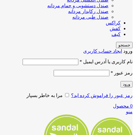
صندل دستشویی و حمام مردانه
صندل رکابدار مردانه
صندل طبی مردانه
کراکس
کفش
کیف
جستجو
ورود
ایجاد حساب کاربری
نام کاربری یا آدرس ایمیل
*
رمز عبور
*
ورود
رمز عبور را فراموش کرده اید؟
مرا به خاطر بسپار
0
محصول
منو