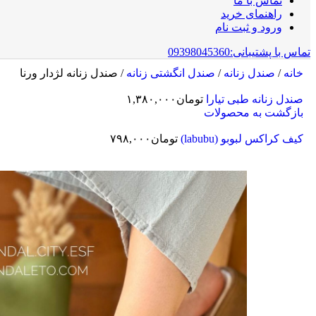
تماس با ما
راهنمای خرید
ورود و ثبت نام
تماس با پشتیبانی:09398045360
خانه
/
صندل زنانه
/
صندل انگشتی زنانه
/
صندل زنانه لژدار ورنا
صندل زنانه طبی تیارا
تومان
۱,۳۸۰,۰۰۰
بازگشت به محصولات
کیف کراکس لبوبو (labubu)
تومان
۷۹۸,۰۰۰