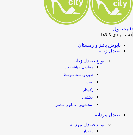
0
محصول
دسته بندی کالاها
پاپوش پائیز و زمستان
صندل زنانه
انواع صندل زنانه
مجلسی و پاشنه دار
طبی وپاشنه متوسط
تخت
رکابدار
انگشتی
دستشویی، حمام و استخر
صندل مردانه
انواع صندل مردانه
رکابدار